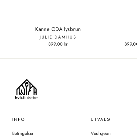
Kanne ODA lysbrun
JULIE DAMHUS
899,00 kr
Vanli
899,0
pris
INFO
UTVALG
Betingelser
Ved sjøen