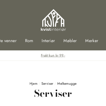
te venner
Rom
Interiør
Møbler
Merker
Frakt kun kr 99,-
Hjem
/
Serviser
/
Melkemugge
Serviser