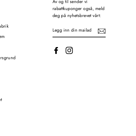
Av og til sender vi
rabattkuponger også, meld
deg på nyhetsbrevet vårt:
abrik
LEGG
INN
røm
DIN
MAILADRESSE
Facebook
Instagram
orsgrund
t