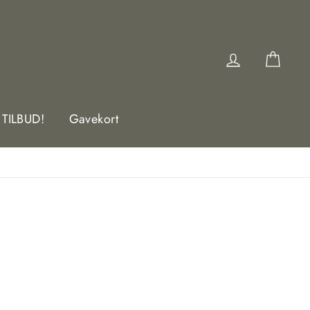
Logg inn
Hand
TILBUD!
Gavekort