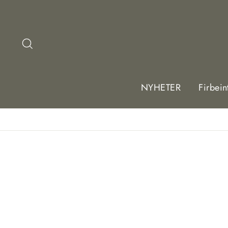
Hopp
til
innhold
Søk
NYHETER
Firbein