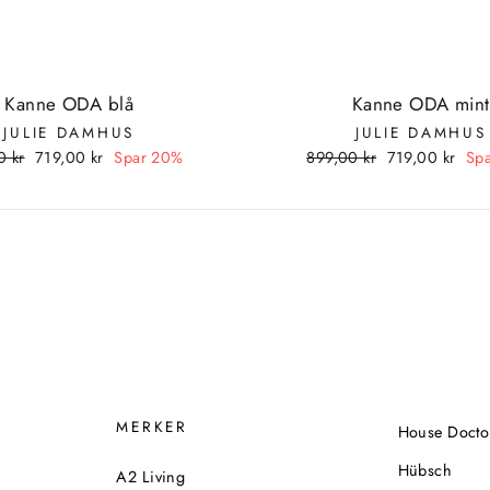
Kanne ODA blå
Kanne ODA mint
JULIE DAMHUS
JULIE DAMHUS
g
0 kr
Tilbudspris
719,00 kr
Spar 20%
Vanlig
899,00 kr
Tilbudspris
719,00 kr
Sp
pris
MERKER
House Docto
Hübsch
A2 Living