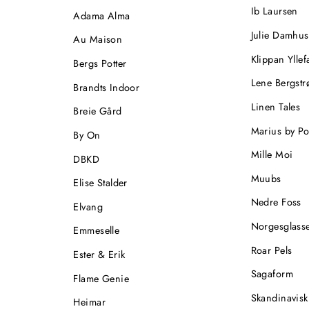
Ib Laursen
Adama Alma
Julie Damhus
Au Maison
Klippan Yllef
Bergs Potter
Lene Bergst
Brandts Indoor
Linen Tales
Breie Gård
Marius by P
By On
Mille Moi
DBKD
Muubs
Elise Stalder
Nedre Foss
Elvang
Norgesglasse
Emmeselle
Roar Pels
Ester & Erik
Sagaform
Flame Genie
Skandinavisk
Heimar