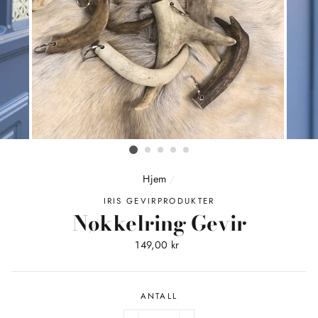
Hjem
/
IRIS GEVIRPRODUKTER
Nøkkelring Gevir
Vanlig
149,00 kr
pris
ANTALL