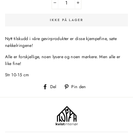
−
+
IKKE PÅ LAGER
Nytt tilskudd i våre gevirprodukter er disse kjempefine, søte
nøkkelringene!
Alle er forskjellige, noen lysere og noen mørkere. Men alle er
like fine!
Str 10-15 cm
Del
Pin
Del
Pin den
på
på
facebook
Pinterest