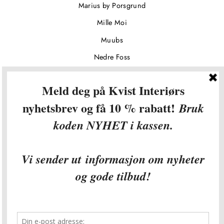
Marius by Porsgrund
Mille Moi
Muubs
Nedre Foss
Norgesglasset
Roar Pels
Sagaform
Skandinavisk
Studio Føy
TenderFlame
Tresløyd
Ygg&Lyng
Ygg&Lyng sommersalg