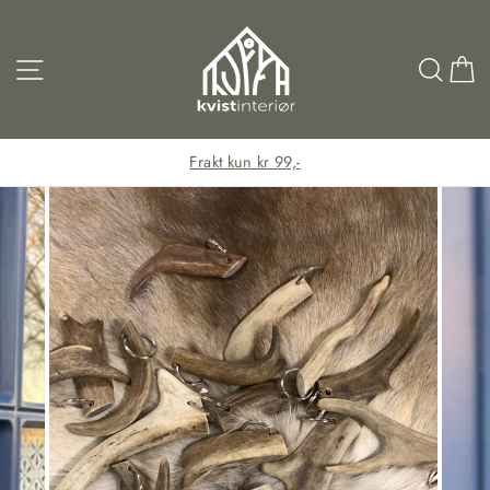
Hopp
til
innhold
Sidenavigering
Søk
H
Frakt kun kr 99,-